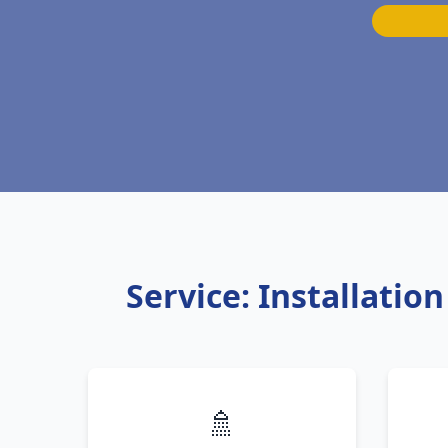
Service: Installatio
🚿