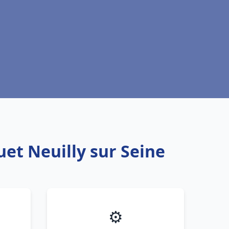
uet Neuilly sur Seine
⚙️