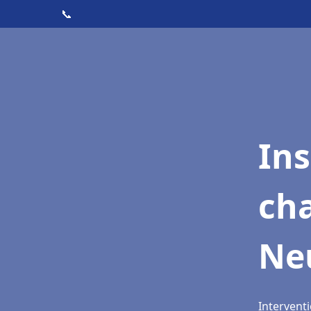
📞
In
cha
Neu
Interventi