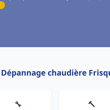
n Dépannage chaudière Frisq
🔧
🔨