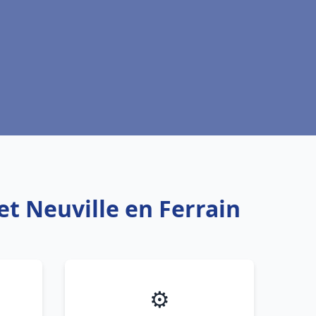
et Neuville en Ferrain
⚙️