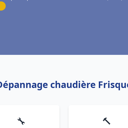
 Dépannage chaudière Frisqu
🔧
🔨