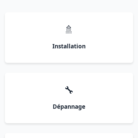
🚿
Installation
🔧
Dépannage