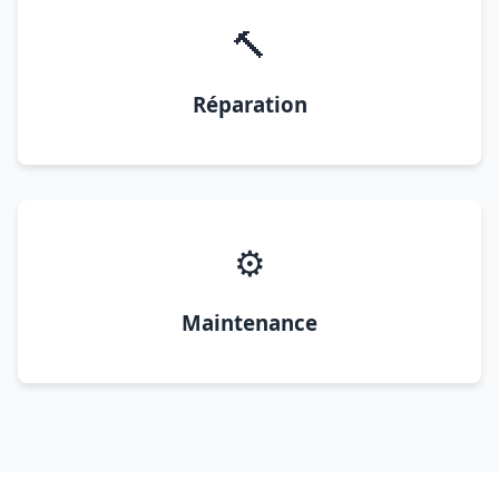
🔨
Réparation
⚙️
Maintenance