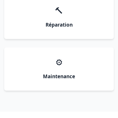
🔨
Réparation
⚙️
Maintenance