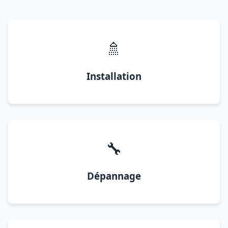
🚿
Installation
🔧
Dépannage