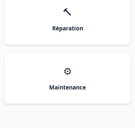
🔨
Réparation
⚙️
Maintenance