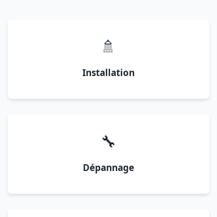
🚿
Installation
🔧
Dépannage