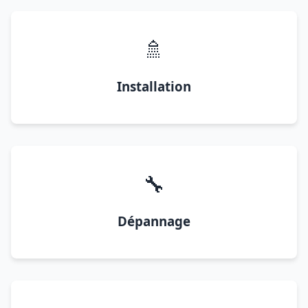
🚿
Installation
🔧
Dépannage