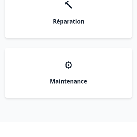
🔨
Réparation
⚙️
Maintenance