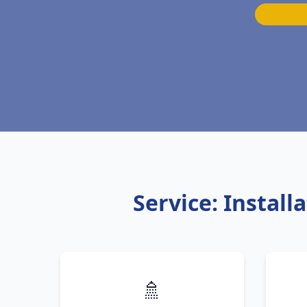
Service: Instal
🚿