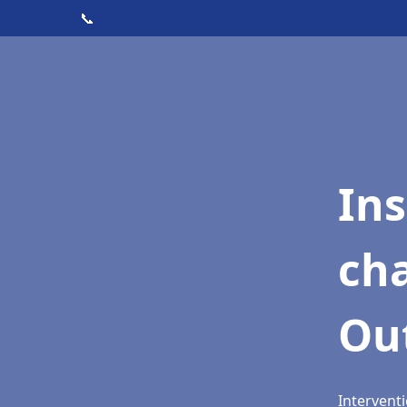
📞
In
cha
Ou
Intervent