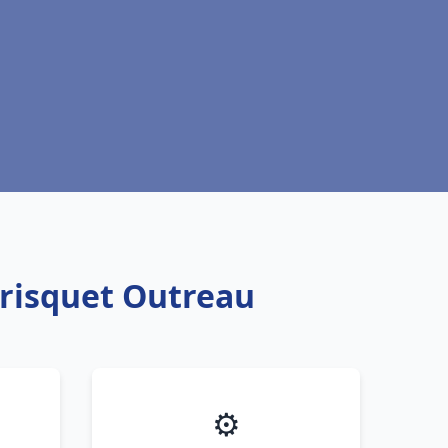
Frisquet Outreau
⚙️