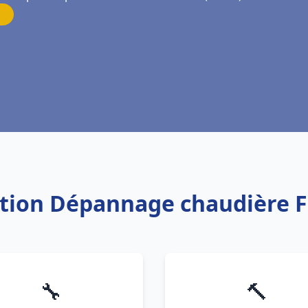
lation Dépannage chaudière 
🔧
🔨