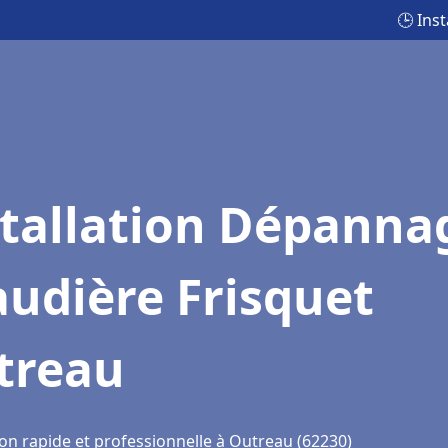
🕒 Ins
stallation Dépanna
udière Frisquet
treau
ion rapide et professionnelle à Outreau (62230)