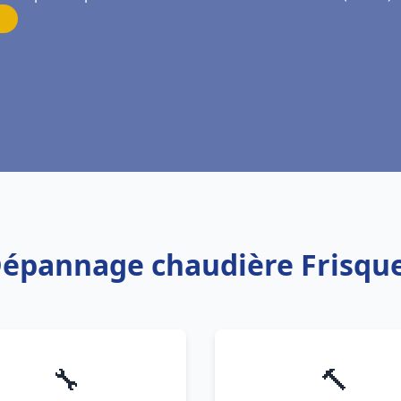
 Dépannage chaudière Frisque
🔧
🔨