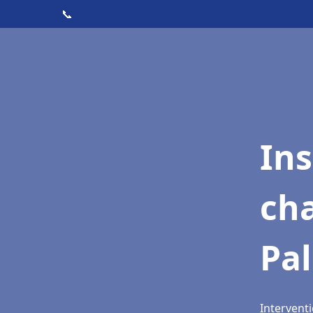
📞
In
cha
Pal
Interventi