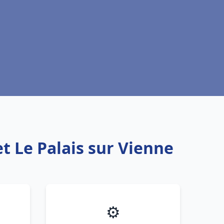
t Le Palais sur Vienne
⚙️