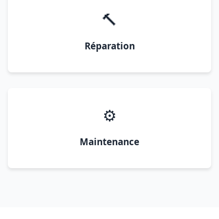
🔨
Réparation
⚙️
Maintenance