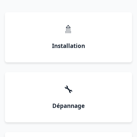
🚿
Installation
🔧
Dépannage