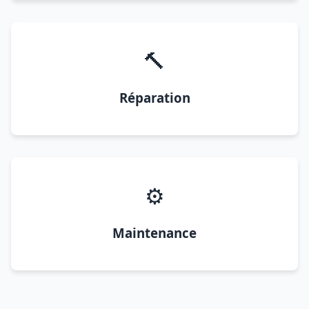
🔨
Réparation
⚙️
Maintenance