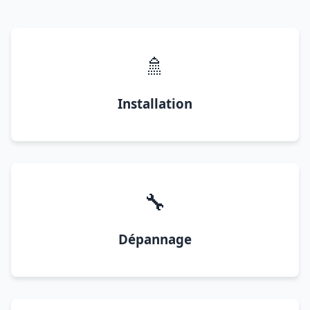
🚿
Installation
🔧
Dépannage