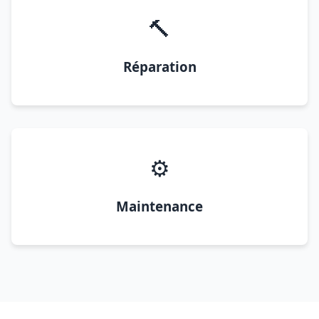
🔨
Réparation
⚙️
Maintenance