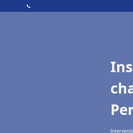
📞
In
cha
Pe
Intervent