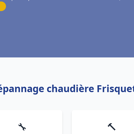
 Dépannage chaudière Frisque
🔧
🔨