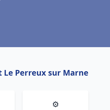
t Le Perreux sur Marne
⚙️