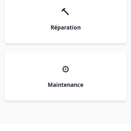
🔨
Réparation
⚙️
Maintenance