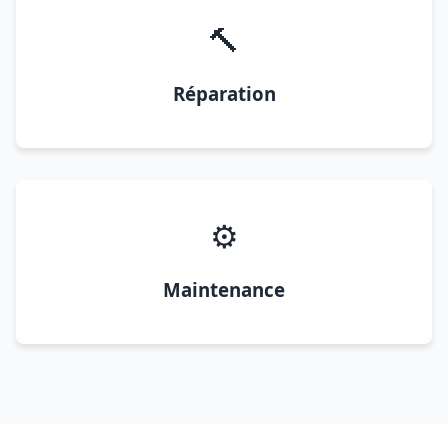
🔨
Réparation
⚙️
Maintenance