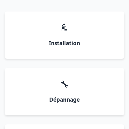
🚿
Installation
🔧
Dépannage