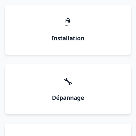
🚿
Installation
🔧
Dépannage