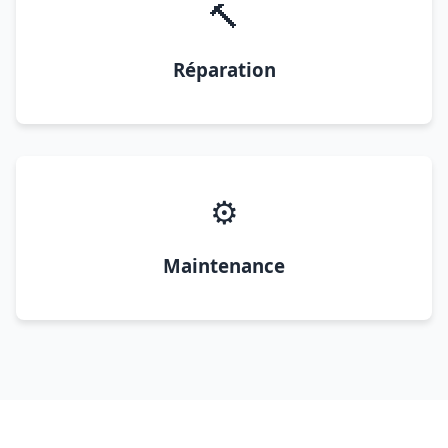
🔨
Réparation
⚙️
Maintenance