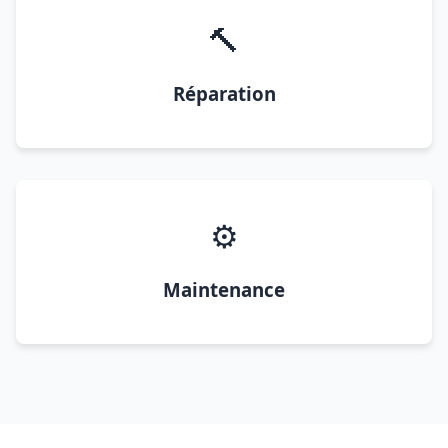
🔨
Réparation
⚙️
Maintenance