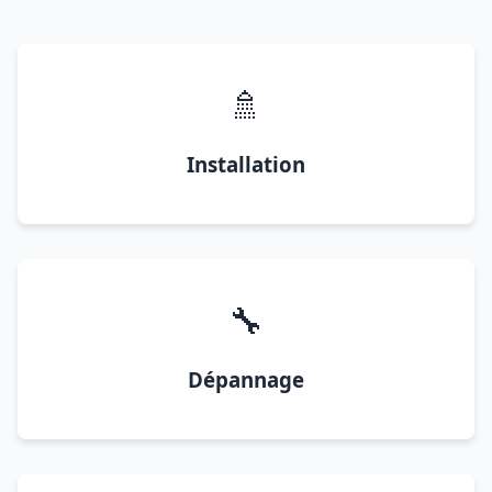
🚿
Installation
🔧
Dépannage