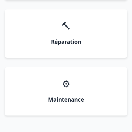
🔨
Réparation
⚙️
Maintenance