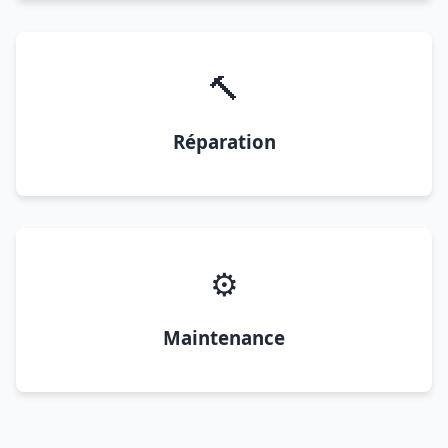
🔨
Réparation
⚙️
Maintenance