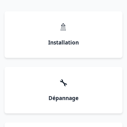
🚿
Installation
🔧
Dépannage