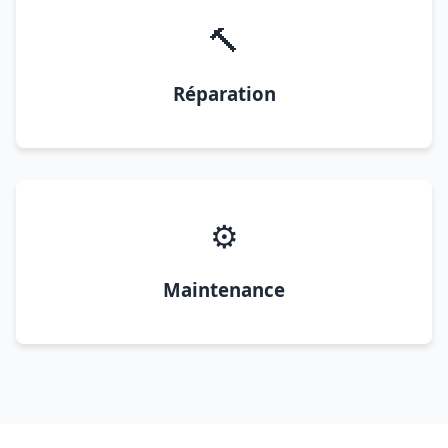
🔨
Réparation
⚙️
Maintenance