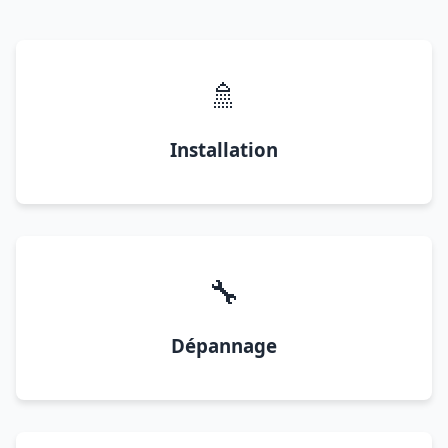
🚿
Installation
🔧
Dépannage