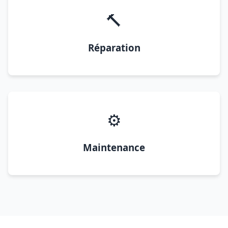
🔨
Réparation
⚙️
Maintenance