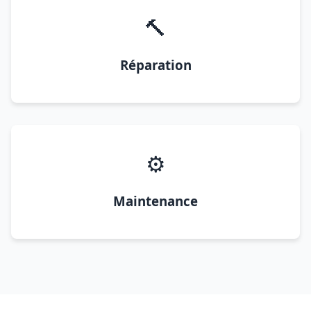
🔨
Réparation
⚙️
Maintenance