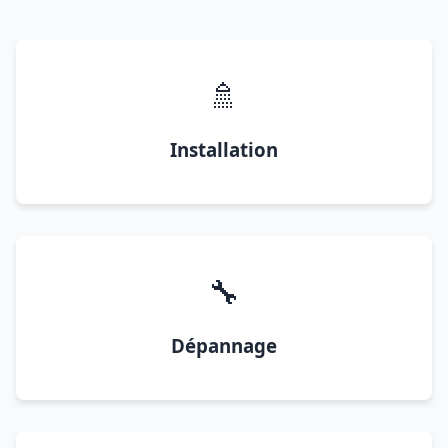
🚿
Installation
🔧
Dépannage