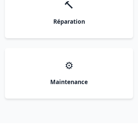
🔨
Réparation
⚙️
Maintenance