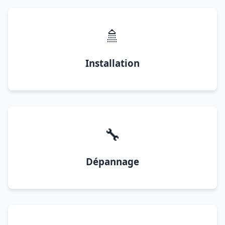
🚿
Installation
🔧
Dépannage