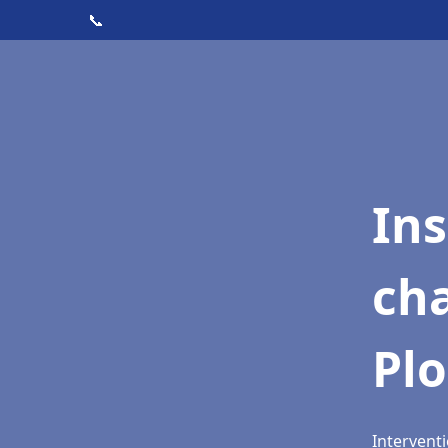
📞
In
cha
Pl
Intervent