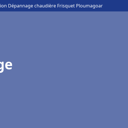
ation Dépannage chaudière Frisquet Ploumagoar
ge