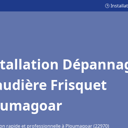
🕒 Install
stallation Dépanna
udière Frisquet
oumagoar
ion rapide et professionnelle à Ploumagoar (22970)