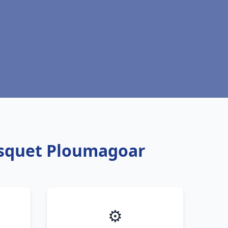
risquet Ploumagoar
⚙️