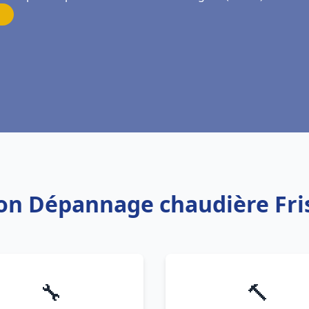
tion Dépannage chaudière F
🔧
🔨