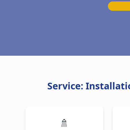
Service: Installa
🚿