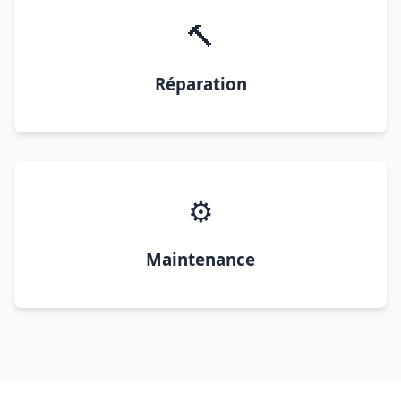
🔨
Réparation
⚙️
Maintenance