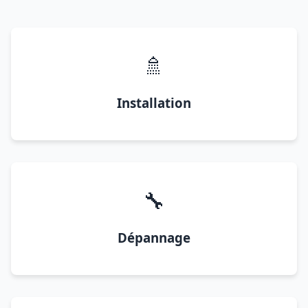
🚿
Installation
🔧
Dépannage