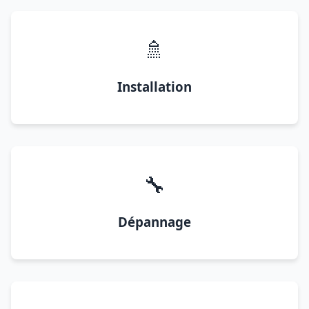
🚿
Installation
🔧
Dépannage