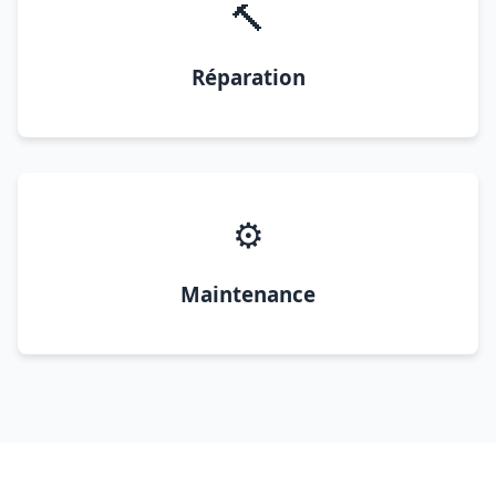
🔨
Réparation
⚙️
Maintenance