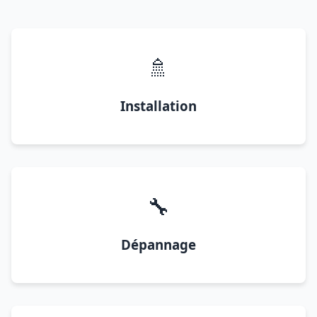
🚿
Installation
🔧
Dépannage