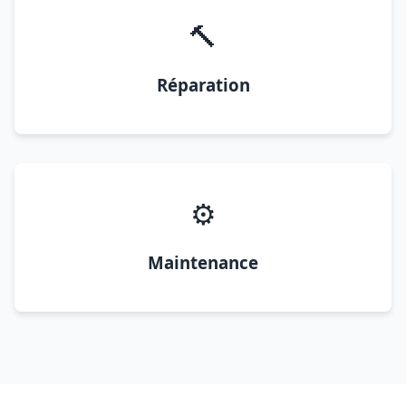
🔨
Réparation
⚙️
Maintenance