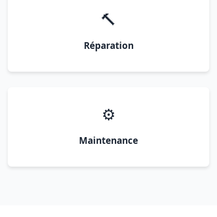
🔨
Réparation
⚙️
Maintenance