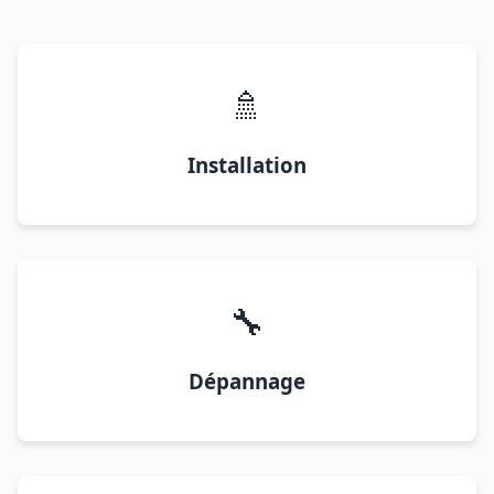
🚿
Installation
🔧
Dépannage