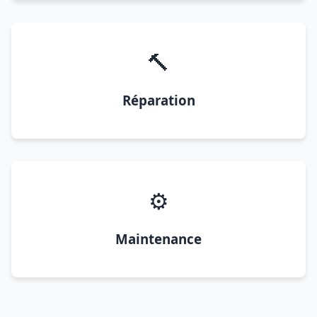
🔨
Réparation
⚙️
Maintenance