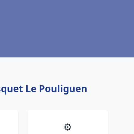
squet Le Pouliguen
⚙️