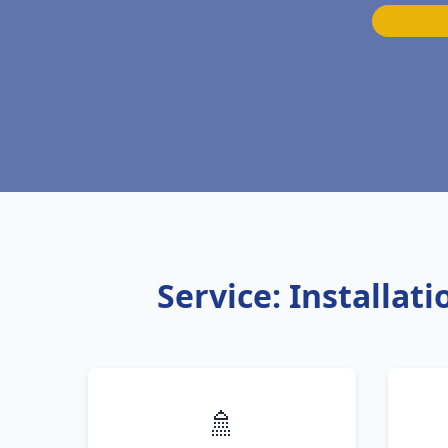
Service: Installa
🚿