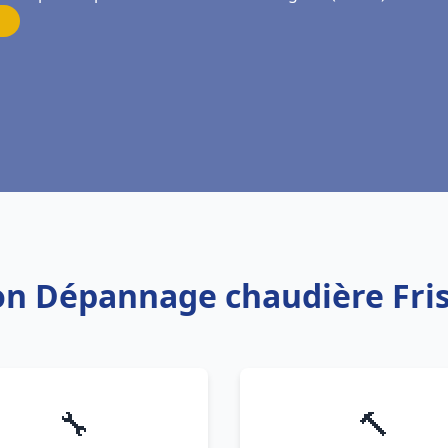
tion Dépannage chaudière Fri
🔧
🔨