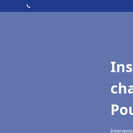
📞
In
cha
Po
Interventi