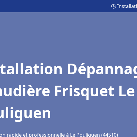
🕒 Install
stallation Dépanna
udière Frisquet Le
uliguen
on rapide et professionnelle à Le Pouliguen (44510)