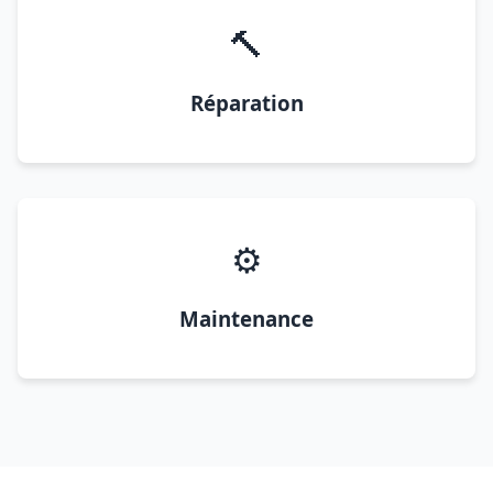
🔨
Réparation
⚙️
Maintenance