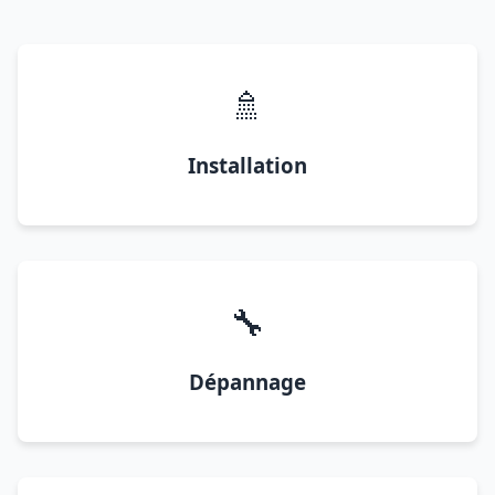
🚿
Installation
🔧
Dépannage