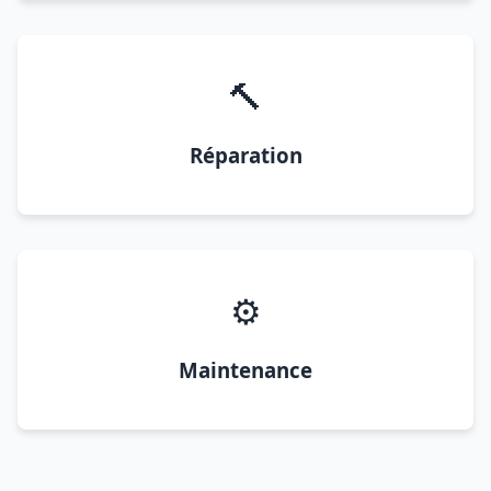
🔨
Réparation
⚙️
Maintenance