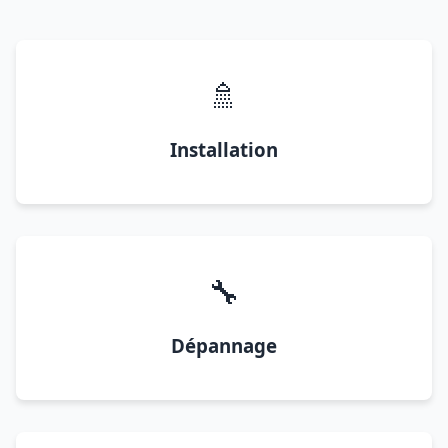
🚿
Installation
🔧
Dépannage