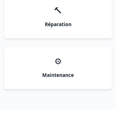
🔨
Réparation
⚙️
Maintenance