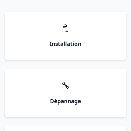
🚿
Installation
🔧
Dépannage