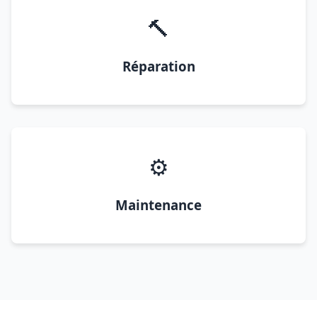
🔨
Réparation
⚙️
Maintenance