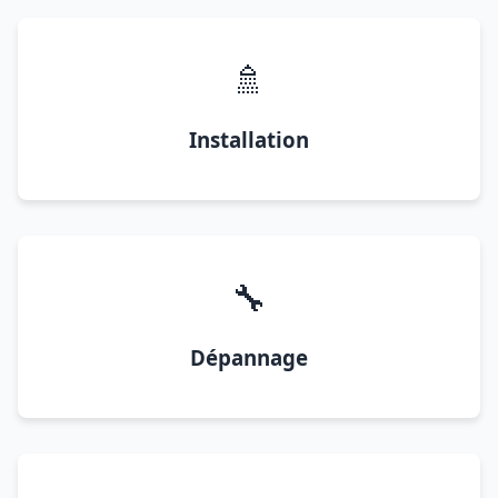
🚿
Installation
🔧
Dépannage