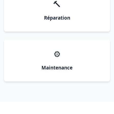
🔨
Réparation
⚙️
Maintenance