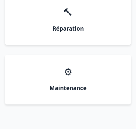
🔨
Réparation
⚙️
Maintenance