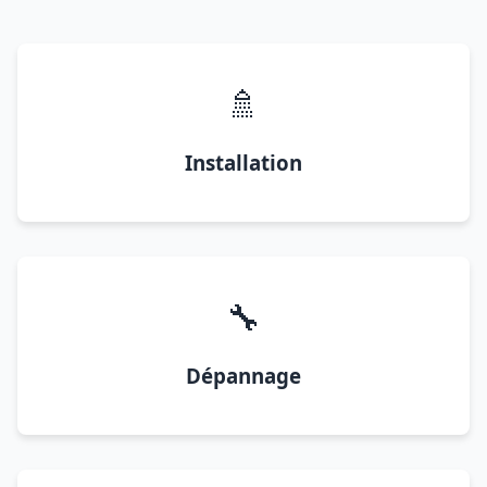
🚿
Installation
🔧
Dépannage