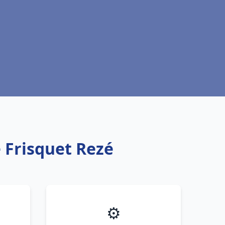
 Frisquet Rezé
⚙️