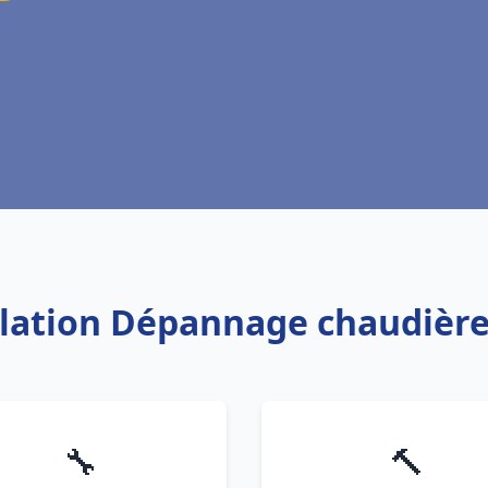
allation Dépannage chaudière
🔧
🔨