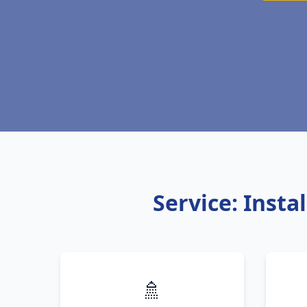
Service: Inst
🚿