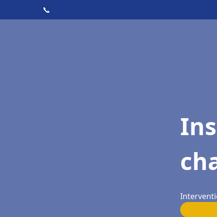
📞
In
cha
Interventi