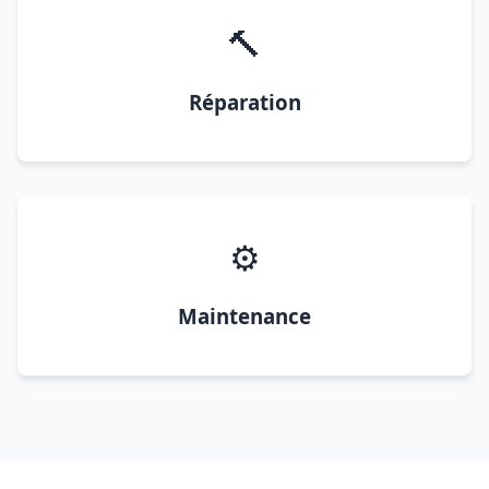
🔨
Réparation
⚙️
Maintenance