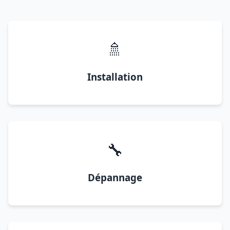
🚿
Installation
🔧
Dépannage