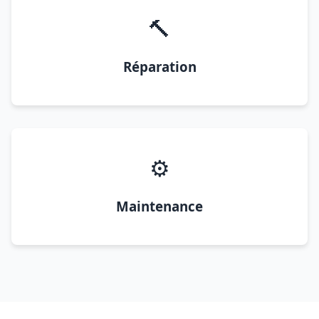
🔨
Réparation
⚙️
Maintenance