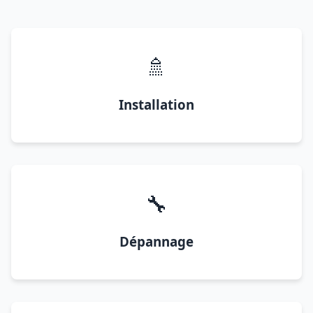
🚿
Installation
🔧
Dépannage