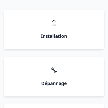
🚿
Installation
🔧
Dépannage