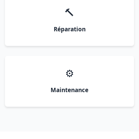
🔨
Réparation
⚙️
Maintenance