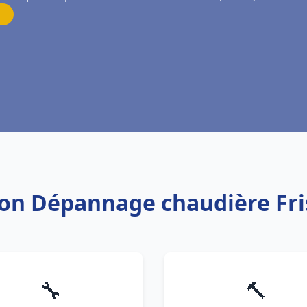
tion Dépannage chaudière Fri
🔧
🔨