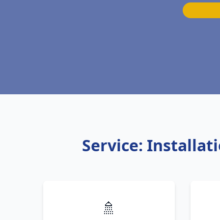
Service: Installa
🚿