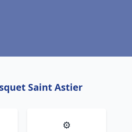
squet Saint Astier
⚙️