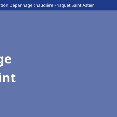
lation Dépannage chaudière Frisquet Saint Astier
ge
int