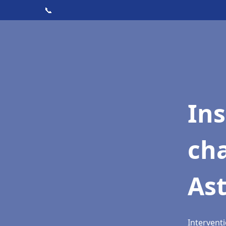
📞
In
cha
Ast
Interventi