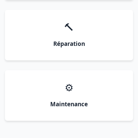
🔨
Réparation
⚙️
Maintenance