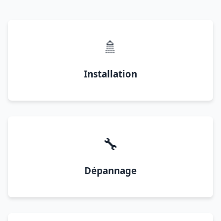
🚿
Installation
🔧
Dépannage