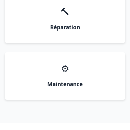
🔨
Réparation
⚙️
Maintenance