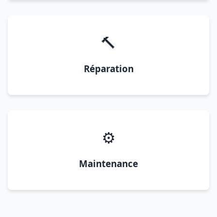
🔨
Réparation
⚙️
Maintenance