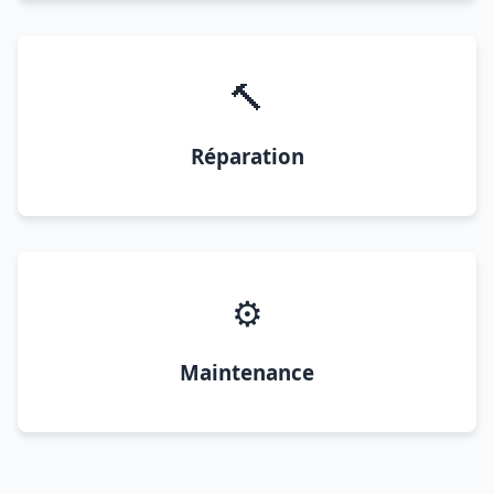
🔨
Réparation
⚙️
Maintenance