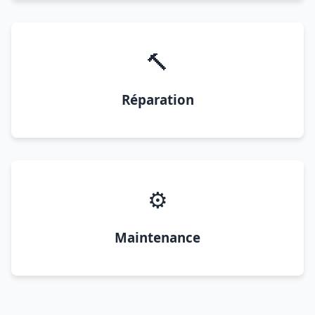
🔨
Réparation
⚙️
Maintenance