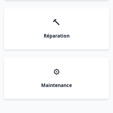
🔨
Réparation
⚙️
Maintenance