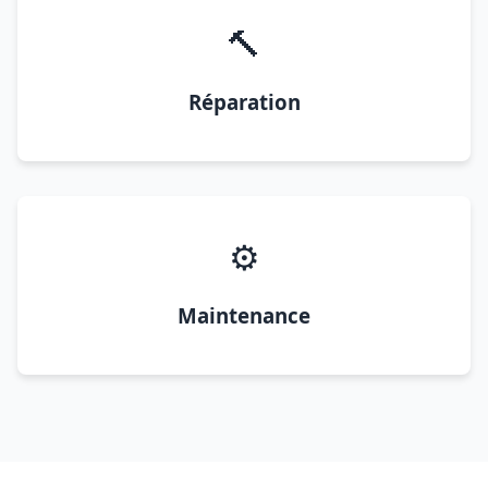
🔨
Réparation
⚙️
Maintenance