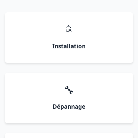
🚿
Installation
🔧
Dépannage