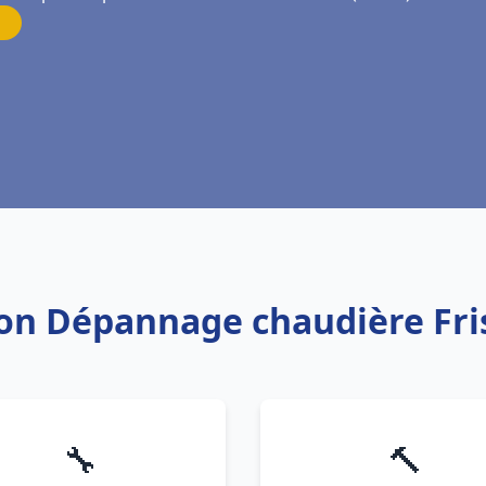
tion Dépannage chaudière Fri
🔧
🔨