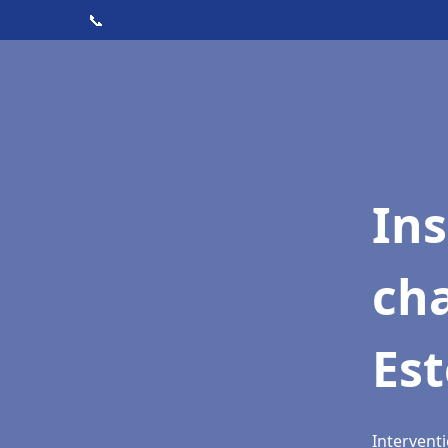
📞
In
cha
Es
Interventi