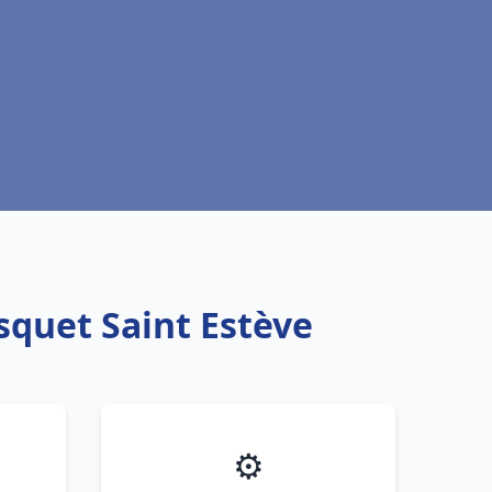
squet Saint Estève
⚙️