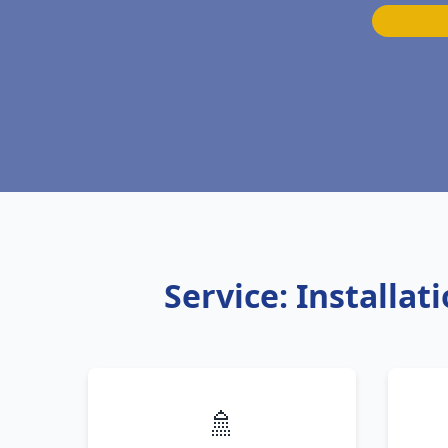
Service: Installa
🚿