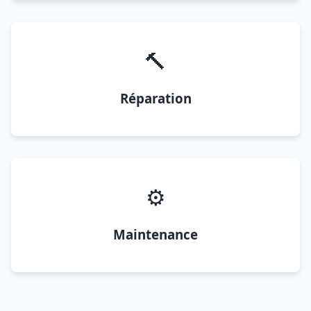
🔨
Réparation
⚙️
Maintenance