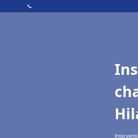
📞
In
cha
Hil
Interventi