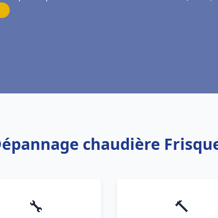
 Dépannage chaudière Frisquet
🔧
🔨