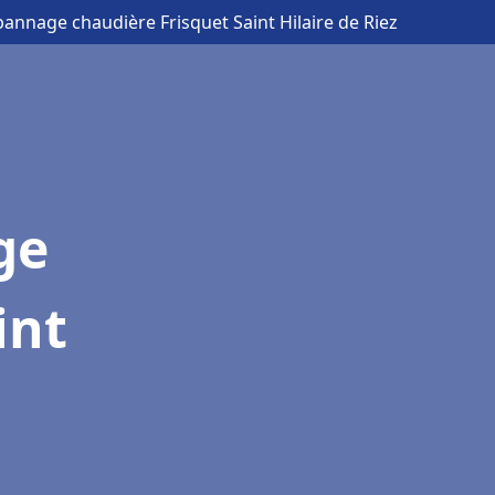
pannage chaudière Frisquet Saint Hilaire de Riez
ge
int